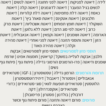
לידה
|
דיאטה למניקות
|
דיאטה לפני חתונה
|
דיאטה לנשים
|
דיאטה
לנשים בגיל המעבר
|
דיאטה לדוגמנים
|
דיאטה קלה
|
דיאטת
כאסח
|
דיאטה דלת פחמימות
|
דיאטה דלת קלוריות
|
דיאטת
חלבונים
|
דיאטת אטקינס
|
דיאטת סאות' ביץ'
|
דיאטת
השוקולד
|
דיאטת חומץ תפוחים
|
דיאטת אשכוליות
|
דיאטת מרק
כרוב
|
דיאטה לפי סוג הדם
|
דיאטה ללא גלוטן
|
דיאטת
הארומה
|
דיאטה ושומנים
|
דיאטה וקפאין
|
דיאטה אנאבולית
|
דיאטת
הזון
|
דיאטה ותוספי תזונה
|
דיאטה לפני ואחרי
|
דיאטה מהירה
וקלה
|
דיאטה מהירה מאוד
|
תוספי מזון לספורטאים:
תוספי מזון לספורטאים
|
אבקות
חלבון
|
אבקות לעלייה במשקל
|
קריאטין
|
חומצות אמינו
|
שרפת
שומנים ודיאטה
|
פרו-הורמונים הורמוני גדילה
|
פיתוח גוף
|
פיתוח גוף
נשים
|
תרופות והורמונים:
הורמון גדילה
|
טסטוסטרון
|
IGF-1
|
סטרואידים
אנאבוליים
|
וינסטרול
|
דיאנבול
|
דיהידרוטסטוסטרון
|
הלוטסטין
|
סטרואידים תופעות לוואי
|
סוגי סטרואידים
|
כדורי
סטרואידים
|
אוקסנדרולון
|
דקה
דורבולין
|
בולדנון
|
מסטרון
|
פרימובולן
|
פורומים:
פורום דיאטה ותזונה
|
פורום פיתוח גוף וכושר
הצהרת נגישות