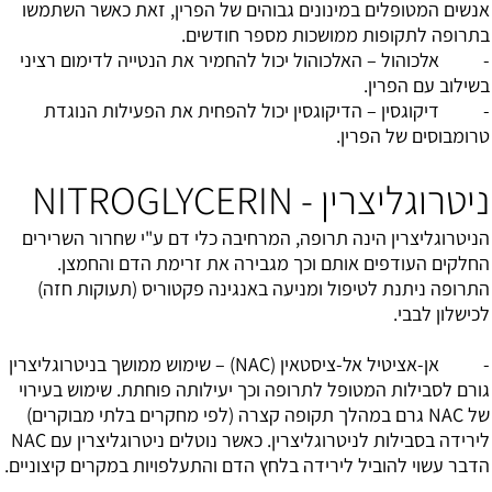
אנשים המטופלים במינונים גבוהים של הפרין, זאת כאשר השתמשו
בתרופה לתקופות ממושכות מספר חודשים.
- אלכוהול – האלכוהול יכול להחמיר את הנטייה לדימום רציני
בשילוב עם הפרין.
- דיקוגסין – הדיקוגסין יכול להפחית את הפעילות הנוגדת
טרומבוסים של הפרין.
ניטרוגליצרין - NITROGLYCERIN
הניטרוגליצרין הינה תרופה, המרחיבה כלי דם ע"י שחרור השרירים
החלקים העודפים אותם וכך מגבירה את זרימת הדם והחמצן.
התרופה ניתנת לטיפול ומניעה באנגינה פקטוריס (תעוקות חזה)
לכישלון לבבי.
- אן-אציטיל אל-ציסטאין (NAC) – שימוש ממושך בניטרוגליצרין
גורם לסבילות המטופל לתרופה וכך יעילותה פוחתת. שימוש בעירוי
של NAC גרם במהלך תקופה קצרה (לפי מחקרים בלתי מבוקרים)
לירידה בסבילות לניטרוגליצרין. כאשר נוטלים ניטרוגליצרין עם NAC
הדבר עשוי להוביל לירידה בלחץ הדם והתעלפויות במקרים קיצוניים.