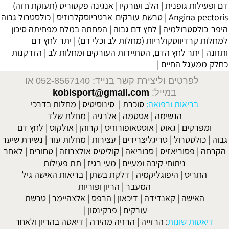
דם ופעילות גופנית
|
הלב ועורקיו
|
אנגינה פקטוריס (תעוקת חזה)
Angina pectoris
|
טרשת עורקים-ארטריוסקלרוזיס
|
כולסטרול גבוה
היפר-כולסטרולמיה
|
לחץ דם גבוה
|
הפחתה במלח מפחיתה סיכון
למחלות קרדיווסקולריות (מחלות לב וכלי דם)
|
יתר לחץ דם
ותזונה
|
יתר לחץ הדם, הסתיידות העורקים ומחלות לב
|
הזדקנות
כחלק ממעגל החיים
|
לפרטים וליצירת קשר בנייד: 052-8567140
או
במייל:
kobisport@gmail.com
בריאות ורפואה:
סוכרת
|
סינוסיטיס
|
מחלות בדרכי
הנשימה
|
אסטמה
|
אלרגיה
|
מחלת שלד
ומפרקים
|
גאוט
|
אוסטאופורוזיס
|
קרוהן
|
אולקוס
|
לחץ דם
גבוה
|
כולסטרול
|
טריגליצרידים
|
עצירות
|
מחלות עור
|
נשירת שיער
הקרחה
|
פסוריאזיס
|
סבוריאה
|
קוליטיס אולצרוזה
|
טחורים
|
לאחר
ניתוחי קיבה ומעיים
| מעי רגיז |
תת פעילות
התריס
|
היפוגליקמיה
|
דלקת בשתן
|
בריאות האישה גיל
המעבר
|
הריון ופוריות
האישה
|
קאנדידה
|
דיכאון
|
הרפס
|
אלצהיימר
|
טרשת
עורקים
|
פרקינסון
|
דיאטות שונות
:
הרזייה
|
הרזיה מהירה
|
דיאטה בהריון ולאחר