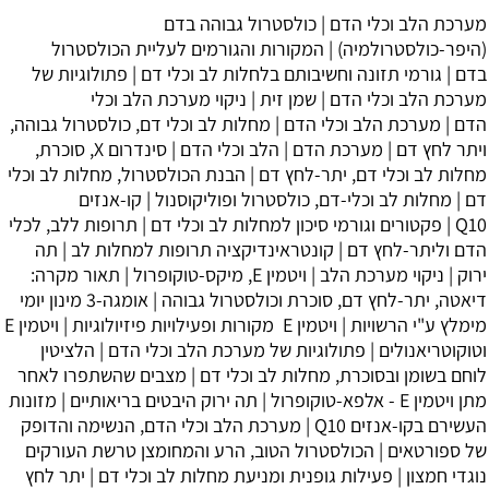
מערכת הלב וכלי הדם
|
כולסטרול גבוהה בדם
(היפר-כולסטרולמיה)
|
המקורות והגורמים לעליית הכולסטרול
בדם
|
גורמי תזונה וחשיבותם בלחלות לב וכלי דם
|
פתולוגיות של
מערכת הלב וכלי הדם
|
שמן זית
|
ניקוי מערכת הלב וכלי
הדם
|
מערכת הלב וכלי הדם
|
מחלות לב וכלי דם, כולסטרול גבוהה,
ויתר לחץ דם
|
מערכת הדם
|
הלב וכלי הדם
|
סינדרום X, סוכרת,
מחלות לב וכלי דם, יתר-לחץ דם
|
הבנת הכולסטרול, מחלות לב וכלי
דם
|
מחלות לב וכלי-דם, כולסטרול ופוליקוסנול
|
קו-אנזים
Q10
|
פקטורים וגורמי סיכון למחלות לב וכלי דם
|
תרופות ללב, לכלי
הדם וליתר-לחץ דם
|
קונטראינדיקציה תרופות למחלות לב
|
תה
ירוק
|
ניקוי מערכת הלב
|
ויטמין E, מיקס-טוקופרול
|
תאור מקרה:
דיאטה, יתר-לחץ דם, סוכרת וכולסטרול גבוהה
|
אומגה-3 מינון יומי
מימלץ ע"י הרשויות
|
‏ויטמין E מקורות ופעילויות פיזיולוגיות
|
ויטמין E
וטוקוטריאנולים
|
פתולוגיות של מערכת הלב וכלי הדם
|
הלציטין
לוחם בשומן ובסוכרת, מחלות לב וכלי דם
|
מצבים שהשתפרו לאחר
מתן ויטמין E - אלפא-טוקופרול
|
תה ירוק היבטים בריאותיים
|
מזונות
העשירם בקו-אנזים Q10
|
מערכת הלב וכלי הדם, הנשימה והדופק
של ספורטאים
|
הכולסטרול הטוב, הרע והמחומצן טרשת העורקים
נוגדי חמצון
|
פעילות גופנית ומניעת מחלות לב וכלי דם
|
יתר לחץ