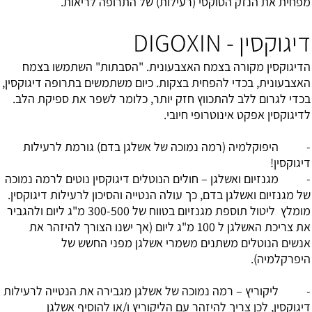
מפחית את הנזק הטוקסי (רעילות) של התרופה לריאות.
דיגוקסין - DIGOXIN
הדיגוקסין מקורה בצמח האצבעונית. "הסבתות" השתמשו בצמח
האצבעונית, בכדי להפחית בצקות. כיום משתמשים בתרופה דיגוקסין,
בכדי לגרום ללב להתכווץ חזק יותר, כלומר לשפר את ספיקת הלב.
לדיגוקסין אפקט אינוטרופי חיובי.
- היפוקלמיה (רמה נמוכה של אשלגן בדם) גורמת לרעילות
דיגוקסין!
- מגנזיום ואשלגן – חולים הנוטלים דיגוקסין נוטים לרמה נמוכה
של מגנזיום ואשלגן בדם, כך עולה הנטייה והסיכון לרעילות דיגוקסין.
מומלץ ליטול תוספת מגנזיום בטווח של 300-500 מ"ג ליום ולהגביר
את צריכת האשלגן ל 100 מ"ג ליום (אך ישנו הצורך להיזהר את
אנשים הנוטלים משתנים משמרי אשלגן מפני החשש של
היפרקלמיה).
- ליקוריץ – רמה נמוכה של אשלגן מגבירה את הנטייה לרעילות
דיגוקסין, לכן צריך להיזהר עם הליקוריץ ו/או להוסיף אשלגן