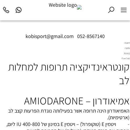
kobisport@gmail.com
|
052-8567140
דיאטה
ותזונה
בשיטת
Diet2All:
קונטראינדיקציה תרופות למחלות
המדע
שמאחורי
הגוף
לב
המושלם.
אמיאודרון – AMIODARONE
האמיאודרון הינה תרופה אשר בפעילותה נוגדת הפרעות קצב לב
(ארטימיות).
- ויטמין E (טוקופרול) – ויטמין E במינון של 400-800 IU ליום,