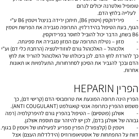
טופופיל ואלטרנה יכולים לגרום
לעלייה בלחץ הדם.
- פירידוקסין (ויטמין B6), תיתכן ירידה בניצול ויטמין B6 ע"י
הגוף, בעת הטיפול בהידרלזין. התרופה מגבירה את הפרשת ויטמין
B6 בשתן, הדבר יכול להוביל לחוסר בפרידוקסין.
- מזון – נטילת התרופה עם המזון מגבירה את ספיגתה.
- אלכוהול – האלכוהול גורם לווזודילטציה (הרחבת כלי דם) וע"י
כך להורדת לחץ הדם. לכן ביכולתו של האלכוהול להוריד את לחץ
הדם ובכך להגביר את הסיכון לסחרחורות, התעלפויות או תאונות
אחרות.
הפרין HEPARIN
הפרין הינה תרופה המונעת את טרומבוסי הדם (קרישי דם), כך
משמש ההפרין כתרופה אנטי קואגולמט (ANTI COUGULANT).
- אשלגן (פוטסיום) – הטיפול בהפרין גורם להיפרקלמיה (רמה
גבוהה של אשלגן בדם), לכן יש להיזהר עם תוספת אשלגן.
- ויטמין D (קלצפורל) הפרין מפריע לפעילותו של ויטמין D בגוף.
דווח על התפתחות של אוסטיאופורוזיס (הידלדלות העצם) אצל