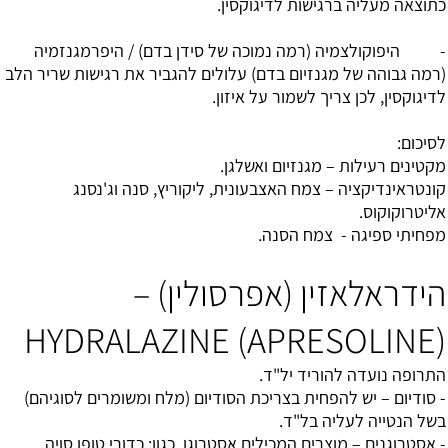
כתוצאה מעליה ברגישות לדיגוקסין.
- היפוקולצמיה (רמה נמוכה של סידן בדם) / היפרמגנזמיה
(רמה גבוהה של מגנזיום בדם) עלולים להגביר את רגישות שריר הלב
לדיגוקסין, לכן צריך לשמור על איזון.
לסיכום:
מקטינים רעילות – מגנזיום ואשלגן.
קונטראינדיקציה – צמח האצבעונית, ליקוריץ, סנה וג'נסנג
אליטרוקוקוס.
מפחיתי ספיגה - צמח הסנה.
הידראלאזין (אפרסולין) –
(HYDRALAZINE (APRESOLINE
התרופה נועדה להוריד יל"ד.
- סודיום – יש להפחית בצריכת הסודיום (מלח ומשומרים לסוגיהם)
בשל הנטייה לעליה בל"ד.
- אסטרוגנים – מוצרים המכילים אסטרוגן, כגון: כדורי טופו סויה,