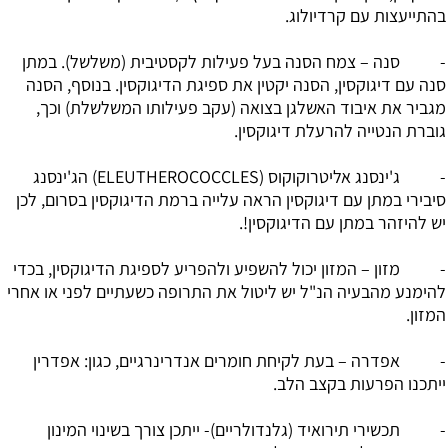
בהתייעצות עם קרדיולוג.
- סנה – צמח הסנה בעל פעילות לקסטיבית (משלשל). במתן
סנה עם דיגוקסין, הסנה יקטין את ספיגת הדיגוקסין. בנוסף, הסנה
מגביר את איבוד האשלגן בצואה (עקב פעילותו המשלשלת) וכך,
גוברת הנטייה להרעלת דיגוקסין.
- ג'ינסנג אליטרוקוקוס (ELEUTHEROCOCCLES) הג'ינסנג
סיבירי במתן עם דיגוקסין הראה עלייה ברמת הדיגוקסין בסרום, לכן
יש להיזהר במתן עם הדיגוקסין!.
- מזון – המזון יכול להשפיע ולהפריע לספיגת הדיגוקסין, בכדי
להימנע מהבעיה הנ"ל יש ליטול את התרופה כשעתיים לפני או אחרי
המזון.
- אפדרה – בעת לקיחת חומרים אנדרינרגיים, כגון: אפדרין
ייתכנו הפרעות בקצב הלב.
- תכשירי תירואיד (גלנדולריים)- ייתכן צורך בשינוי המינון