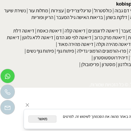
kob
 גבוה
|
כולסטרול
|
טריגליצרידים
|
עצירות
|
מחלות עור
|
נשירת שיער
לקת בשתן
|
בריאות האישה גיל המעבר
|
הריון ופוריות
בר
|
דיאטה לדוגמנים
|
דיאטה קלה
|
דיאטת כאסח
|
דיאטה דלת
דיאטת מרק כרוב
|
דיאטה לפי סוג הדם
|
דיאטה ללא גלוטן
|
דיאטת
טה מהירה וקלה
|
דיאטה מהירה מאוד
|
רו-הורמונים הורמוני גדילה
|
פיתוח גוף
|
פיתוח גוף נשים
|
יהידרוטסטוסטרון
|
דנון
|
מסטרון
|
פרימובולן
|
כל הזכויות שמורות.