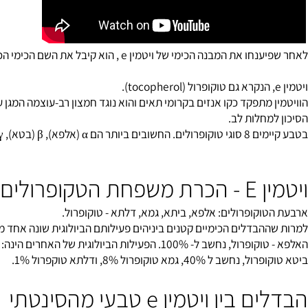
ענחו את המבנה הכימי של ויטמין
e
, הוא קיבל את השם הכימי הכללי טק
הנקרא גם טוקופרול (tocopherol).
מחלות לב.
 יותר כוויטמין משאר הטוקופרולים ולמעשה אליו מתכוונים בשם ויטמין e.
קופרולים
וקופרולים: אלפא, ביתא, גמא, דלתא - טוקופרול.
הבדלים הכימיים קטנים ביניהים פעילותם הביולוגית שונה אחד מהשני 
ב ל- 100%. הפעילות הביולוגית של האחרים הינה:
40, גמא טוקופרול 8%, ודלתא טוקפרול 1%.