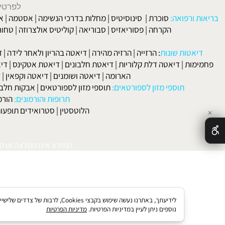
מחלות שונות (כולסטרול, מחלות לב, סוכרת וכו'...).
הרזייה ועיצוב הגוף.
וף - עיצוב וחיטוב הגוף.
בקליניקה: 0528567140
לפרטים וליצירת ק
 ורפואה:
סוכרת
|
סינוסיטיס
|
מחלות בדרכי הנשימה
|
אסטמה
|
אלרגיה
הקרחה
|
פסוריאזיס
|
סבוריאה
|
קוליטיס אולצרוזה
|
טחורים
|
לא
האיש
אטות שונות
:
הרזייה
|
הרזיה מהירה
|
דיאטה בהריון ולאחר לידה
|
דיאטה 
מות
|
דיאטה דלת קלוריות
|
דיאטת חלבונים
|
דיאטת אטקינס
|
דיאטת סא
הארומה
|
דיאטה ושומנים
|
דיאטה וקפאין
|
דיאטה
תוספי מזון לספורטאים:
תוספי מזון לספורטאים
|
אבקות חלבון
|
אבק
תרופות והורמונים:
הורמון גדי
הלוטסטין
|
סטרואידים תופעות לוואי
המידע אינו המלצה או התוויה 