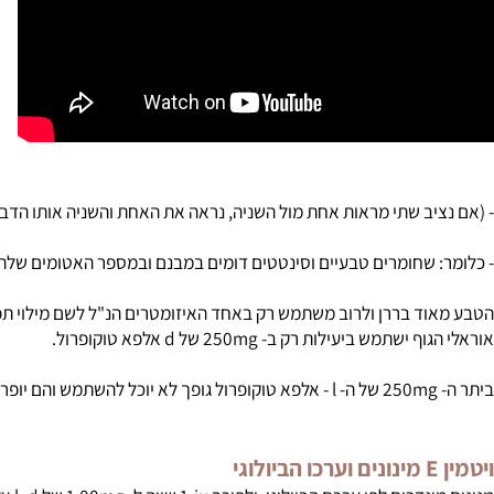
יב שתי מראות אחת מול השניה, נראה את האחת והשניה אותו הדבר אם כ
 שחומרים טבעיים וסינטטים דומים במבנם ובמספר האטומים שלהם, אך 
ד בררן ולרוב משתמש רק באחד האיזומטרים הנ"ל לשם מילוי תפקידיו הב
גוף ישתמש ביעילות רק ב-
250mg
של
d
אלפא טוקופרול.
250m
של ה-
l
- אלפא טוקופרול גופך לא יוכל להשתמש והם יופרשו וכ