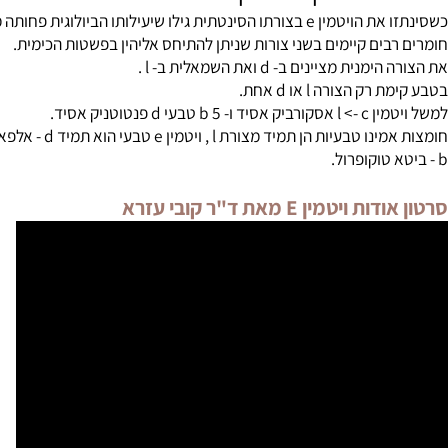
ם בין ויטמין
e
טבעי מהסינטתי
 את הויטמין
e
בצורתו הסינטתית גילו שיעילותו הביולוגית פחותה מהמק
בים קיימים בשני צורות שניתן להתיחס אליהין בפשטות הכימית.
 הימנית מציינים ב-
d
ואת השמאלית ב-
l
.
ת רק הצורה
l
או
d
אחת.
מין
c
->
l
אסקורביק אסיד ו- 5
b
טבעי
d
פנטוטניק אסיד.
מינו טבעיות הן תמיד מצורת
l
, ויטמין
e
טבעי הוא תמיד
d
- אלפא טוקופ
טוקופרול.
טמין E מאת ד"ר קובי עזרא