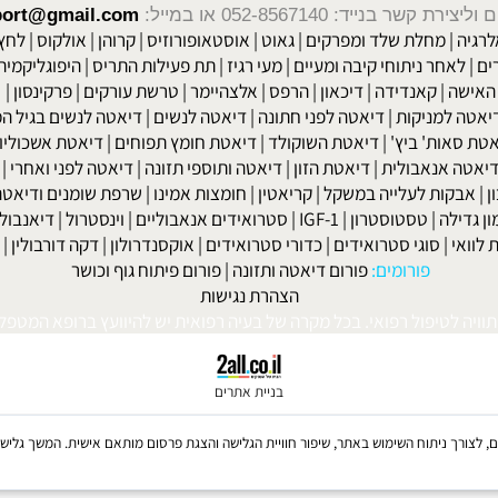
שר בנייד: 052-8567140
או במייל:
isport@gmail.com
|
מחלת שלד ומפרקים
|
גאוט
|
אוסטאופורוזיס
|
קרוהן
|
אולקוס
|
לחץ דם
חר ניתוחי קיבה ומעיים
| מעי רגיז |
תת פעילות התריס
|
היפוגליקמיה
|
ד
ה
|
קאנדידה
|
דיכאון
|
הרפס
|
אלצהיימר
|
טרשת עורקים
|
פרקינסון
|
למניקות
|
דיאטה לפני חתונה
|
דיאטה לנשים
|
דיאטה לנשים בגיל המע
ות' ביץ'
|
דיאטת השוקולד
|
דיאטת חומץ תפוחים
|
דיאטת אשכוליות
|
 אנאבולית
|
דיאטת הזון
|
דיאטה ותוספי תזונה
|
דיאטה לפני ואחרי
|
דיא
ות לעלייה במשקל
|
קריאטין
|
חומצות אמינו
|
שרפת שומנים ודיאטה
|
פ
לה
|
טסטוסטרון
|
IGF-1
|
סטרואידים אנאבוליים
|
וינסטרול
|
דיאנבול
|
ד
|
סוגי סטרואידים
|
כדורי סטרואידים
|
אוקסנדרולון
|
דקה דורבולין
|
בול
פורומים:
פורום דיאטה ותזונה
|
פורום פיתוח גוף וכושר
הצהרת נגישות
לטיפול רפואי. בכל מקרה של בעיה רפואית יש להיוועץ ברופא המטפל. © 