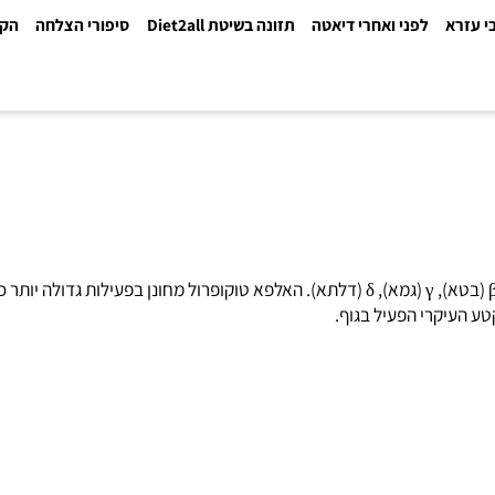
א
לפני ואחרי דיאטה
תזונה בשיטת Diet2all
סיפורי הצלחה
הקלינ