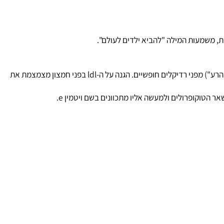
, משמעות המילה "להביא ילדים לעולם".
הוויטמין מתפקד כקו אנזים בקרומי תאים והוא נוגד חמצון רב-עוצמה המגן על קרומי התאים וחלקים אחרים מסיסי שומן של הגוף כמו ldl ("הכולסטרול הרע") מפני רדיקלים חופשיים. הגנה על ה-ldl בפני חמצון מצמצמת את