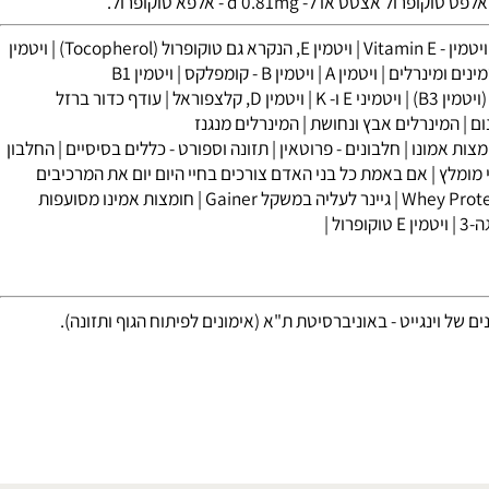
פט טוקופרול אצטט או ל-
0.81mg
d
- אלפא טוקופרול.
- Vitamin E
|
ויטמין E, הנקרא גם טוקופרול (Tocopherol)
|
‏ויטמין
ים ומינרלים
|
ויטמין A
|
ויטמין B - קומפלקס
|
ויטמין B1
ין B3)
|
ויטמיני E ו- K
|
ויטמין D, קלצפוראל
|
עודף כדור ברזל
המינרלים אבץ ונחושת
|
המינרלים מנגנז
ת אמונו
|
חלבונים - פרוטאין
|
תזונה וספורט - כללים בסיסיים
|
החלבון
| אם באמת כל בני האדם צורכים בחיי היום יום את המרכיבים
|
גיינר לעליה במשקל Gainer
|
חומצות אמינו מסועפות
|
ויטמין E טוקופרול
|
וינגייט - באוניברסיטת ת"א (אימונים לפיתוח הגוף ותזונה).