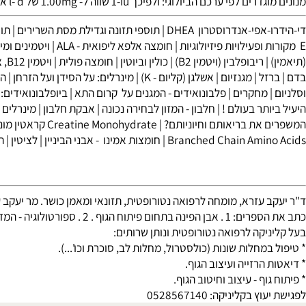
גדרים לפי ערכם הביולוגי:
ולפיכך
1-iu
שווה ל-
1.00mg
של
l- d
אלפא טו
פי-אנדרוסטרון DHEA
|
תוספי תזונה וגדילת מסת השרירים
|
תוספי מזון (supplement
|
חומצה אלפא ליפואית - ALA
|
ויטמינים ומינרלים
ריבופלבין (ויטמין B2)
|
כולין וביוטין
|
חומצה פולית
|
ויטמין B12, ציאנוקובלמין
ל
|
מגנזיום
|
אשלגן (קליום - K)
|
מינרלים: על הסידן ועל הזרחן
|
המיקרו א
מחקרים
|
פלבונואידים - המגנים על קרום התא
|
ביופלבונואידים: פיגנוג
תר בעולם !
|
חלבון - המזון לבחירה נכונה
|
אבקת חלבון
|
מינרלים - פיתו
את בריאותם וחיוניותם?
|
Creatine Monohydrate קראטין מונוהידראט
Branched Chain Amin
|
חומצות אמינו - אבני הביניין
|
לציטין
|
תוספי מ
עזרא, מומחה לרפואה נטורופטית, תזונאי ומאמן כושר. מר יעקב עזרא הי
ספרים: 1
. אבן הפינה בתחום פיתוח הגוף . 2 . ספורטולוגיה - המדריך לספורטאי . 3. סטרואידים-כל מה שרצית לדעת? ולא העזת לשאות!
קה לרפואה נטורופטית ונותן שרותים: