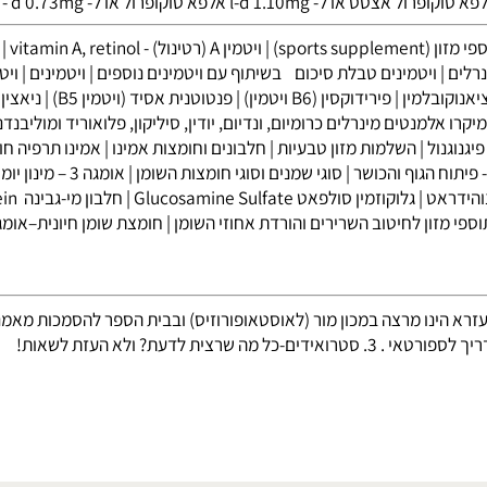
קופרול אצטט או ל-
1.10mg
l-d
אלפא טוקופרול או ל-
0.73mg
d
- אל
sports )
|
ויטמין A (רטינול) - vitamin A, retinol
|
ויטמין 
|
ויטמינים טבלת סיכום בשיתוף עם ויטמינים נוספים
|
ויטמינים
|
ויטמינ
|
פירידוקסין (B6 ויטמין)
|
פנטוטנית אסיד (ויטמין B5)
|
ניאצין (ויטמ
למנטים מינרלים כרומיום, ונדיום, יודין, סיליקון, פלואוריד ומוליבנדנום
|
נול
|
השלמות מזון טבעיות
|
חלבונים וחומצות אמינו
|
אמינו תרפיה חומצו
ח הגוף והכושר
|
סוגי שמנים וסוגי חומצות השומן
|
אומגה 3 – מינון יומי מומלץ
|
גלוקוזמין סולפאט Glucosamine Sulfate
|
חלבון מי-גבינה Whey Protein
זון לחיטוב השרירים והורדת אחוזי השומן
|
חומצת שומן חיונית–אומגה-3
נו מרצה במכון מור (לאוסטאופורוזיס) ובבית הספר להסמכות מאמנים של 