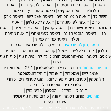
כאסח
|
דיאטה דלת פחמימות
|
דיאטה דלת קלוריות
|
דיאטת
חלבונים
|
דיאטת אטקינס
|
דיאטת סאות' ביץ'
|
דיאטת
השוקולד
|
דיאטת חומץ תפוחים
|
דיאטת אשכוליות
|
דיאטת מרק
כרוב
|
דיאטה לפי סוג הדם
|
דיאטה ללא גלוטן
|
דיאטת
הארומה
|
דיאטה ושומנים
|
דיאטה וקפאין
|
דיאטה אנאבולית
|
דיאטת
הזון
|
דיאטה ותוספי תזונה
|
דיאטה לפני ואחרי
|
דיאטה מהירה
וקלה
|
דיאטה מהירה מאוד
|
תוספי מזון לספורטאים:
תוספי מזון לספורטאים
|
אבקות
חלבון
|
אבקות לעלייה במשקל
|
קריאטין
|
חומצות אמינו
|
שרפת
שומנים ודיאטה
|
פרו-הורמונים הורמוני גדילה
|
פיתוח גוף
|
פיתוח גוף
נשים
|
תרופות והורמונים:
הורמון גדילה
|
טסטוסטרון
|
IGF-1
|
סטרואידים
אנאבוליים
|
וינסטרול
|
דיאנבול
|
דיהידרוטסטוסטרון
|
הלוטסטין
|
סטרואידים תופעות לוואי
|
סוגי סטרואידים
|
כדורי
סטרואידים
|
אוקסנדרולון
|
דקה
דורבולין
|
בולדנון
|
מסטרון
|
פרימובולן
|
פורומים:
פורום דיאטה ותזונה
|
פורום פיתוח גוף וכושר
הצהרת נגישות
המידע אינו המלצה או התוויה לטיפול רפואי. בכל מקרה של בעיה