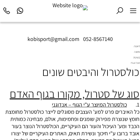
kobisport@gmail.com
|
052-8567140
דיאטה
ותזונה
בשיטת
Diet2All:
כולסטרול והיבטים שונים
המדע
שמאחורי
הגוף
המושלם.
סוג של סטרול, מקורו בגוף האדם
1.
כולסטרול המיוצר ע"י הגוף – אנדוגני
כל האיברים פרט למע' העצבים מסוגלים לייצר
כולסטרול
מחומצת
חומץ שנוצרת מפירוק שומנים ופחמימות, אולם, מבחינה כמותית
הכבד ומע' העיכול והעור הם העיקריים, הכולסטרול הנוצר בעור
אובד ברובו ע"י חיכוך ונשירת תאים, האתרים העיקריים של יצורו