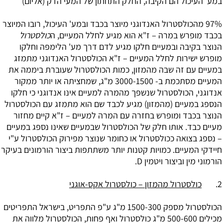
במע' העיכול הם הקיבה, החלק התחתון של המעי הדק (אליום)
97% מהכולסטרול האנדוגני מיוצר בכבד ובמע' העיכול, רובו המיוצר
בכבד מופרש במרה – ז"א הוא מגיע לחלל המעיים, ה
כולסטרול
הנוצר בקיבה ובמעיים חלקו מגיע לדם דרך מע' הלימפה וחלקו
מופרש ישירות לחלל המעיים – ז"א הכולסטרול האנדוגני מתמזג
במעיים עם זה שבה מהמזון, כמות הכולסטרול שעוברת ביממה את
המעיים מסתכמת ב- 3000-1500 מ"ג, שמחציתה או יותר ממקור
אנדוגני, הכולסטרול שנשפך מהמרה למעיים אינו אנדוגני כי חלקו
הנספג במעיים (מהמזון) מגיע לכבד שם הוא מתמזג עם הכולסטרול
הנוצר בכבד ומופרש בחזרה עם המרה למעיים – ז"א קיים מחזור
מעיים כבד. אותו חלק של הכולסטרול שבמעיים שאינו נספג במעיים
– נספג בצואה ככולסטרול או כחומר שנוצר מפירוק הכולסטרול ע"י
חיידקי המעיים. כמויות קטנות יותר משתתפות ביצור הורמונים בעיקר
הורמוני מין וביצור ויטמין D.
2.
כולסטרול מהמזון – כולסטרול אקס-אוגני
הכולסטרול מספק 1500-300 מ"ג ע"פ התפריט, בישראל התפריטים
מכילים 500-600 מ"ג כולסטרול ואף פחות, הכולסטרול מלווה את