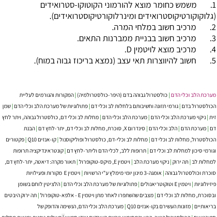
1. משמש כחומר מוצא להורמוני הקוטוקו-סטרואידים
(גלוקוקורטיקוסטרואידים ומינרלוקורטיקוסטרואידים).
2. מרכיב חשוב במלחי המרה.
3. מרכיב חשוב בבניית ממברנות התאים.
4. מרכיב מוצא לויטמין D.
5. חשוב להיווצרות תאי עצב (נמצא בריכוז גבוה במוח).
מערכת הלב וכלי הדם
|
כולסטרול גבוהה בדם (היפר-כולסטרולמיה)
|
המקורות והגורמים לעליית
הכולסטרול בדם
|
גורמי תזונה וחשיבותם בלחלות לב וכלי דם
|
פתולוגיות של מערכת הלב וכלי הדם
|
שמן
זית
|
ניקוי מערכת הלב וכלי הדם
|
מערכת הלב וכלי הדם
|
מחלות לב וכלי דם, כולסטרול גבוהה, ויתר לחץ
דם
|
מערכת הדם
|
הלב וכלי הדם
|
סינדרום X, סוכרת, מחלות לב וכלי דם, יתר-לחץ דם
|
הבנת
הכולסטרול, מחלות לב וכלי דם
|
מחלות לב וכלי-דם, כולסטרול ופוליקוסנול
|
קו-אנזים Q10
|
פקטורים
וגורמי סיכון למחלות לב וכלי דם
|
תרופות ללב, לכלי הדם וליתר-לחץ דם
|
קונטראינדיקציה תרופות
למחלות לב
|
תה ירוק
|
ניקוי מערכת הלב
|
ויטמין E, מיקס-טוקופרול
|
תאור מקרה: דיאטה, יתר-לחץ דם,
סוכרת וכולסטרול גבוהה
|
אומגה-3 מינון יומי מימלץ ע"י הרשויות
|
‏ויטמין E מקורות ופעילויות
פיזיולוגיות
|
ויטמין E וטוקוטריאנולים
|
פתולוגיות של מערכת הלב וכלי הדם
|
הלציטין לוחם בשומן
ובסוכרת, מחלות לב וכלי דם
|
מצבים שהשתפרו לאחר מתן ויטמין E - אלפא-טוקופרול
|
תה ירוק היבטים
בריאותיים
|
מזונות העשירם בקו-אנזים Q10
|
מערכת הלב וכלי הדם, הנשימה והדופק של