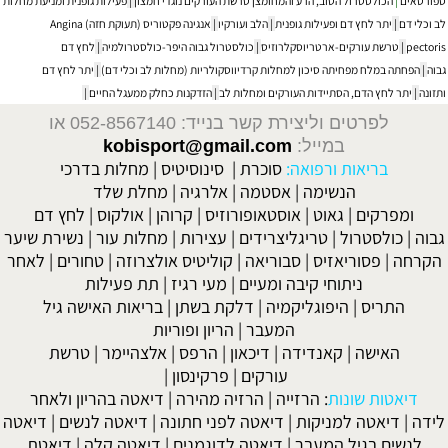
ספורטאים
|
הכולסטרול הטוב, הרע והמחומצן טרשת העורקים נוגדי חמצון
|
פעילות גופנית ומניעת מחלות
לב וכלי דם
|
יתר לחץ דם ופעילות גופנית
|
הלב ועורקיו
|
אנגינה פקטוריס (תעוקת חזה) Angina
pectoris
|
טרשת עורקים-ארטריוסקלרוזיס
|
כולסטרול גבוה היפר-כולסטרולמיה
|
לחץ דם
גבוה
|
הפחתה במלח מפחיתה סיכון למחלות קרדיווסקולריות (מחלות לב וכלי דם)
|
יתר לחץ דם
ותזונה
|
יתר לחץ הדם, הסתיידות העורקים ומחלות לב
|
הזדקנות כחלק ממעגל החיים
|
לפרטים וליצירת קשר בנייד: 052-8567140
או
במייל:
kobisport@gmail.com
בריאות ורפואה:
סוכרת
|
סינוסיטיס
|
מחלות בדרכי
הנשימה
|
אסטמה
|
אלרגיה
|
מחלת שלד
ומפרקים
|
גאוט
|
אוסטאופורוזיס
|
קרוהן
|
אולקוס
|
לחץ דם
גבוה
|
כולסטרול
|
טריגליצרידים
|
עצירות
|
מחלות עור
|
נשירת שיער
הקרחה
|
פסוריאזיס
|
סבוריאה
|
קוליטיס אולצרוזה
|
טחורים
|
לאחר
ניתוחי קיבה ומעיים
| מעי רגיז |
תת פעילות
התריס
|
היפוגליקמיה
|
דלקת בשתן
|
בריאות האישה גיל
המעבר
|
הריון ופוריות
האישה
|
קאנדידה
|
דיכאון
|
הרפס
|
אלצהיימר
|
טרשת
עורקים
|
פרקינסון
|
דיאטות שונות
:
הרזייה
|
הרזיה מהירה
|
דיאטה בהריון ולאחר
לידה
|
דיאטה למניקות
|
דיאטה לפני חתונה
|
דיאטה לנשים
|
דיאטה
לנשים בגיל המעבר
|
דיאטה לדוגמנים
|
דיאטה קלה
|
דיאטת