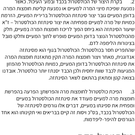
2. בקרת היצור של הכולסטרול בכבד ובמע' העיכול. כאשר
נמנעת שפיכת מיצי המרה למעיים או נמנעת קליטת חומצות המרה
בדופן המעיים גובר יצור סינתזת הכולסטרול ברירית המעיים, הזרמת
כמויות של מרה למעיים מפחיתה את יצור סינתזת הכולסטרול – ז"א
שיעור הסינתזה הוא ביחס הפוך לריכוז חומצות המרה במעיים, חלק
מהכולסטרול הנוצר בדופן המעיים מופרש לתוך המעיים וחלקו מובל
בצינורות הלימפה לדם.
שהתפריט חסר בכולסטרול: הכולסטרול בגוף הוא מסינתזה
אנדוגנית, מאחר ויצור חומצות המרה תקין מתאזנת חומצות המרה
את סינתזת הכולסטרול בדופן המעיים, כמויות הכולסטרול מהמזון
המגיעות לכבד שוות יחסית ולכן הכבד יסנתז יותר כולסטרול. אובדנו
בצואה קטן ומתאזן בהתאם לשאר הסינתזה.
3. הפיכת כולסטרול לחומצות מרה והפרשתן: הפרעה בהפרשת
חומצות מרה למעיים מעודד את סינתזת הכולסטרול במעיים
ומפחית את ספיגתו במעיים, דברים אלו גורמים לסינתזה של
הכולסטרול בכבד, בס"כ ויסות זה קיים בבריאים ואי תקינותו הוא אחד
הגורמים להיפר-ליפדמות.