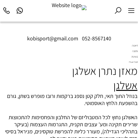
kobisport@gmail.com
|
052-8567140
דיאטה
ותזונה
בשיטת
Diet2All:
מאזן נתרן אשלגן
המדע
שמאחורי
הגוף
אשלגן
המושלם.
בנוזל התוך תאי, חלק קטן נספג ברקמות ורובו מופרש בשתן, גורם
בהשפעת הלחץ האוסמוטי.
האשלגן נחוץ לכל המטבוליזם של החלבון והפחמימות להתכווצות
שרירים תקינה ומע' עצבים תקנית, התגרמות העצמות (בעיקר
בתהליכי הגדילה), מעורר כליות להפרשת טוקסינים, מניראל בסיסי