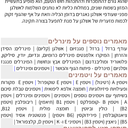
שהוא גורם להתמכרות ולהתכהות חוש הטעם, הוא מופיע בתעשיית
המזון בשמות שונים, במחלות כליות לא נותנים השלמות לאשלגן
מפני שעודפי אשלגן נאגרים בדופן הכליה וזאת על אף שהגוף זקוק
לכמות מזערית של אשלגן על מנת לתפעל בצורה תקינה.
מאמרים נוספים על מינרלים
עודף ברזל
|
ברזל
|
מגנזיום
|
אשלגן (קליום)
|
מינרלים: הסידן
והזרחן
|
המיקרו אלמנטים מינרלים כרומיום, ונדיום, יודין, סיליקון,
פלואוריד ומוליבנדנום
|
המינרלים אבץ ונחושת
|
המינרלים מנגנז
וסלניום
|
מינרלים - פיתוח הגוף והכושר
|
|
ויטמינים ומינרלים
|
מאמרים על ויטמינים
ויטמין A (רטינול)
|
ויטמין E
|
ויטמין E טוקופרול
|
‏ויטמין E מקורות
ופעילויות פיזיולוגיות
|
חומצה אלפא ליפואית
|
ויטמינים טבלת סיכום
בשיתוף עם ויטמינים נוספים
|
ויטמינים
|
ויטמינים ומינרלים
|
ויטמין
A
|
ויטמין B -קומפלקס
|
ויטמין B1 (תיאמין)
|
ריבופלבין (ויטמין
B2)
|
כולין וביוטין
|
חומצה פולית
|
ויטמין B12,
ציאנוקובלמין
|
פירידוקסין (B6 ויטמין)
|
פנטוטנית אסיד (ויטמין
B5)
|
ניאצין (ויטמין B3)
|
ויטמיני E ו- K
|
ויטמין D, קלצפוראל
|