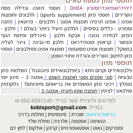
תוספי מזון לספורטאים
דיהידרואפיאנדרוסטרון DHEA
|
תוספי תזונה וגדילת מסת
השרירים
|
תוספי מזון (sports supplement)
|
חלבונים וחומצות
אמינו
|
אמינו תרפיה חומצות אמונו
|
חלבונים - פרוטאין
|
תזונה
וספורט - כללים בסיסיים
|
החלבון היעיל ביותר בעולם !
|
חלבון -
המזון לבחירה נכונה
|
אבקת חלבון
|
מינרלים ופיתוח הגוף
והכושר
|
קראטין מונוהידראט
|
חלבון מי-גבינה
|
גיינר לעליה
במשקל
|
חומצות אמינו מסועפות
|
חומצות אמינו ומחלבונים
|
תוספי
מזון לחיטוב השרירים והורדת אחוזי השומן
|
תוספי מזון
פלבונואידים וקרום התא
|
ביופלבונואידים פיגנוגנול
|
השלמות מזון
טבעיות
|
סוגי שמנים וסוגי חומצות השומן
|
אומגה 3 – מינון יומי
מומלץ
|
רכיבי מזון המשפרים את בריאותם וחיוניותם?
|
גלוקוזמין
סולפאט
|
לציטין
|
חומצת שומן חיונית–אומגה-3
|
לפרטים וליצירת קשר בנייד: 052-8567140
או
במייל:
kobisport@gmail.com
בריאות ורפואה:
סוכרת
|
סינוסיטיס
|
מחלות בדרכי
הנשימה
|
אסטמה
|
אלרגיה
|
מחלת שלד
ומפרקים
|
גאוט
|
אוסטאופורוזיס
|
קרוהן
|
אולקוס
|
לחץ דם