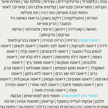
גבוה
|
כולסטרול
|
טריגליצרידים
|
עצירות
|
מחלות עור
|
נשירת שיער
הקרחה
|
פסוריאזיס
|
סבוריאה
|
קוליטיס אולצרוזה
|
טחורים
|
לאחר
ניתוחי קיבה ומעיים
| מעי רגיז |
תת פעילות
התריס
|
היפוגליקמיה
|
דלקת בשתן
|
בריאות האישה גיל
המעבר
|
הריון ופוריות
האישה
|
קאנדידה
|
דיכאון
|
הרפס
|
אלצהיימר
|
טרשת
עורקים
|
פרקינסון
|
דיאטות שונות
:
הרזייה
|
הרזיה מהירה
|
דיאטה בהריון ולאחר
לידה
|
דיאטה למניקות
|
דיאטה לפני חתונה
|
דיאטה לנשים
|
דיאטה
לנשים בגיל המעבר
|
דיאטה לדוגמנים
|
דיאטה קלה
|
דיאטת
כאסח
|
דיאטה דלת פחמימות
|
דיאטה דלת קלוריות
|
דיאטת
חלבונים
|
דיאטת אטקינס
|
דיאטת סאות' ביץ'
|
דיאטת
השוקולד
|
דיאטת חומץ תפוחים
|
דיאטת אשכוליות
|
דיאטת מרק
כרוב
|
דיאטה לפי סוג הדם
|
דיאטה ללא גלוטן
|
דיאטת
הארומה
|
דיאטה ושומנים
|
דיאטה וקפאין
|
דיאטה אנאבולית
|
דיאטת
הזון
|
דיאטה ותוספי תזונה
|
דיאטה לפני ואחרי
|
דיאטה מהירה
וקלה
|
דיאטה מהירה מאוד
|
תוספי מזון לספורטאים:
תוספי מזון לספורטאים
|
אבקות
חלבון
|
אבקות לעלייה במשקל
|
קריאטין
|
חומצות אמינו
|
שרפת
שומנים ודיאטה
|
פרו-הורמונים הורמוני גדילה
|
פיתוח גוף
|
פיתוח גוף