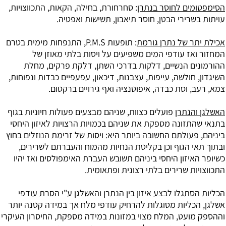
הסימפטומים לחוסר בנתרן
: סחרחורת, בחילה, הקאות, התכווצויות,
עויתות בשרירי הבטן, חוסר תיאבון, תשישות ואפטיה.
אכילת יתר של נתרן גורמת
: תופעות P.M.S, התנפחות מימית בטרם
המחזור ואז עודפי המים משפיעים על ויסות בלתי מאוזן של
ההורמונים הנשיים, דלקות בדרכי השתן, דלקת פרקים, מחלת
השיגדון, חולשה, עייפות, עצבנות, דיכאון, עפעפיים כבדות ונפוחות,
צמא, רעב, וסת כבדה, איפוטנציה ואף גירויים ברקטום.
האשלגן והנתרן
פועלים כצוות, שניהם מבצעים פעולות חיוניות בגוף
בתנאי שהתזונה מספקת את שניהם בכמויות הרצויות לאיזון היחסי
ביניהם, פעולתם החשובה ביותר היא: ויסות של זרימת הנוזלים בחוץ
ובתוך תאי הגוף וכן בקליטת הנחיות מהמוח והעברתם לשרירים,
כשיופר האיזון היחסי ביניהם תשובש העברת האימפולסים ואז יהיו
התכווצויות שרירים בלתי רצונית ופתאומית.
הכליות הסתגלו לבצע איזון בין הנתרן והאשלגן ע"י הסרת עודפי
אשלגן, הכליות מסוגלות להרחיק עודפי מלח אך במידה קטנה יותר
וההספק מועט, המלח מצוי במזונות במידה מספקת, החיסרון העיקרי