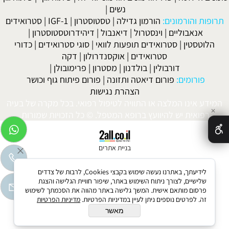
נשים
|
תרופות והורמונים:
הורמון גדילה
|
טסטוסטרון
|
IGF-1
|
סטרואידים
אנאבוליים
|
וינסטרול
|
דיאנבול
|
דיהידרוטסטוסטרון
|
הלוטסטין
|
סטרואידים תופעות לוואי
|
סוגי סטרואידים
|
כדורי
סטרואידים
|
אוקסנדרולון
|
דקה
דורבולין
|
בולדנון
|
מסטרון
|
פרימובולן
|
פורומים:
פורום דיאטה ותזונה
|
פורום פיתוח גוף וכושר
הצהרת נגישות
המידע אינו המלצה או התוויה לטיפול רפואי. בכל מקרה של בעיה
✕
רפואית יש להיוועץ ברופא המטפל. © כל הזכויות שמורות.
בניית אתרים
לידיעתך, באתרנו נעשה שימוש בקבצי Cookies, לרבות של צדדים
שלישיים, לצורך ניתוח השימוש באתר, שיפור חוויית הגלישה והצגת
פרסום מותאם אישית. המשך גלישה באתר מהווה את הסכמתך לשימוש
זה. לפרטים נוספים ניתן לעיין במדיניות הפרטיות.
מדיניות הפרטיות
מאשר