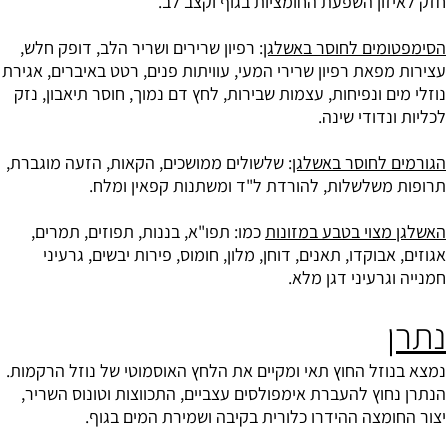
חזק לאיזון השפעת החומציות בגוף וקצב לב.
הסימפטומים לחוסר באשלגן
: רפיון שרירים ושריר הלב, דופק חלש,
עצירות מפאת רפיון שרירי המעי, עוויתות פנים, רטט באיברים, אגירת
נוזלי מים ונפיחות, עצמות שבירות, לחץ דם נמוך, חוסר תיאבון, נזק
לכליות ונדודי שינה.
הגורמים לחוסר באשלגן
: שלשולים ממושכים, הקאות, הזעה מוגברת,
תרופות משלשלות, להורדת ל"ד ומשתנות קפאין ומלח.
האשלגן מצוי בטבע במזונות
כמו: תפו"א, בננות, תפוזים, תמרים,
אגוזים, אבוקדו, תאנים, דוחן, מלון, חומוס, פירות יבשים, גרעיני
חמנייה וגרעיני דגן מלא.
נתרן
נמצא בנוזל החוץ תאי ומקיים את הלחץ האוסמוטי של נוזל הרקמות.
הנתרן נחוץ להעברת אימפולסים עצביים, התכווצות וטונוס השריר,
יצור החומצה ההידרו כלורית בקיבה ושמירת המים בגוף.